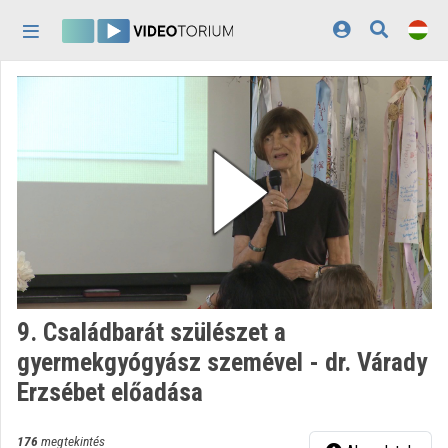
Fejléc kihagyása
Menü kihagyása
Tartalom kihagyása
Kezdőlap
Bejelentkezés
Felfedezés
Kategóriák
Lejátszási listák
Intézmények
9. Családbarát szülészet a
Közreműködők
gyermekgyógyász szemével - dr. Várady
Erzsébet előadása
Megjelenés:
világos
176
megtekintés