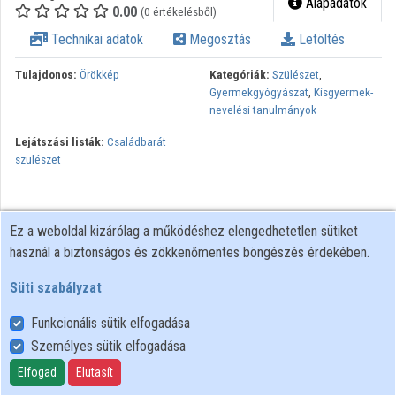
Alapadatok
0.00
(0 értékelésből)
Technikai adatok
Megosztás
Letöltés
Tulajdonos:
Örökkép
Kategóriák:
Szülészet
,
Gyermekgyógyászat
,
Kisgyermek-
nevelési tanulmányok
Lejátszási listák:
Családbarát
szülészet
Ez a weboldal kizárólag a működéshez elengedhetetlen sütiket
használ a biztonságos és zökkenőmentes böngészés érdekében.
Süti szabályzat
Funkcionális sütik elfogadása
Személyes sütik elfogadása
Felhasználói szabályzat
Adatkezelési tájékoztató
Elfogad
Elutasít
Süti szabályzat