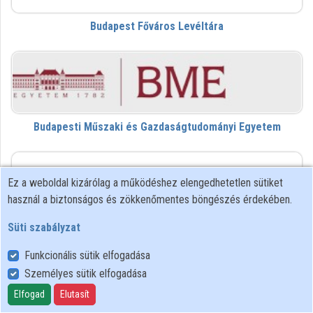
Budapest Főváros Levéltára
Budapesti Műszaki és Gazdaságtudományi Egyetem
DVL
Ez a weboldal kizárólag a működéshez elengedhetetlen sütiket
használ a biztonságos és zökkenőmentes böngészés érdekében.
Süti szabályzat
Da Vinci Learning
Funkcionális sütik elfogadása
Személyes sütik elfogadása
dezk
Elfogad
Elutasít