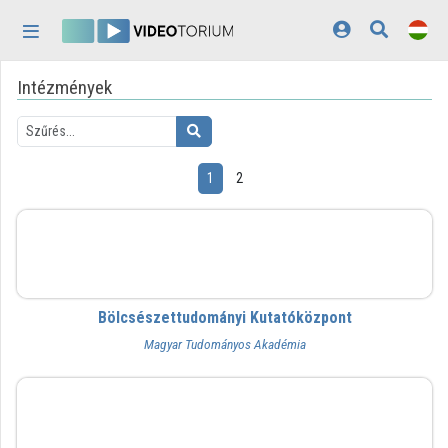
Fejléc kihagyása
Menü kihagyása
Tartalom kihagyása
Intézmények
Kezdőlap
Bejelentkezés
Felfedezés
1
2
Kategóriák
BTK
Lejátszási listák
Intézmények
Bölcsészettudományi Kutatóközpont
Közreműködők
Magyar Tudományos Akadémia
Megjelenés:
világos
BFL