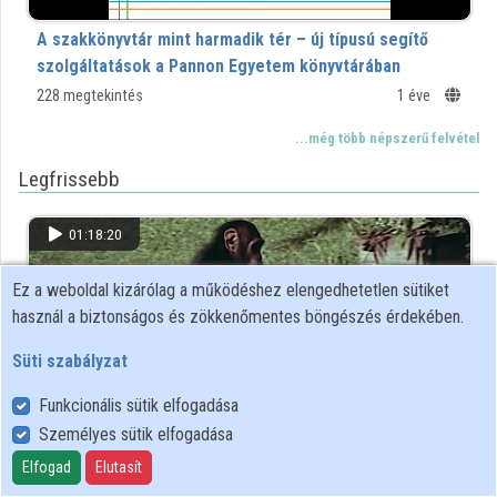
A szakkönyvtár mint harmadik tér – új típusú segítő
szolgáltatások a Pannon Egyetem könyvtárában
228 megtekintés
1 éve
...még több népszerű felvétel
Legfrissebb
01:18:20
Ez a weboldal kizárólag a működéshez elengedhetetlen sütiket
használ a biztonságos és zökkenőmentes böngészés érdekében.
Süti szabályzat
Funkcionális sütik elfogadása
Személyes sütik elfogadása
Elfogad
Elutasít
Az állatok válaszolnak (Kollányi Ágoston, 1978)