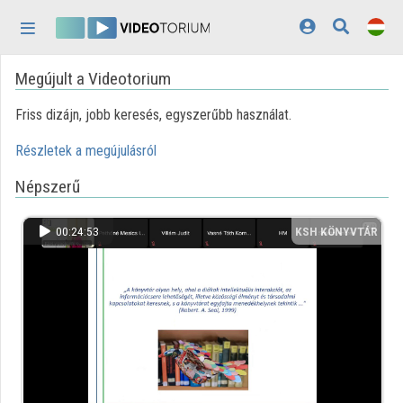
Fejléc kihagyása
Menü kihagyása
Tartalom kihagyása
Megújult a Videotorium
Kezdőlap
Friss dizájn, jobb keresés, egyszerűbb használat.
Bejelentkezés
Részletek a megújulásról
Felfedezés
Népszerű
Kategóriák
Lejátszási listák
00:24:53
KSH KÖNYVTÁR
Intézmények
Közreműködők
Megjelenés:
világos