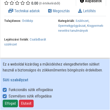
Alapadatok
0.00
(0 értékelésből)
Technikai adatok
Megosztás
Letöltés
Tulajdonos:
Örökkép
Kategóriák:
Szülészet
,
Gyermekgyógyászat
,
Kisgyermek-
nevelési tanulmányok
Lejátszási listák:
Családbarát
szülészet
Ez a weboldal kizárólag a működéshez elengedhetetlen sütiket
használ a biztonságos és zökkenőmentes böngészés érdekében.
Süti szabályzat
Funkcionális sütik elfogadása
Személyes sütik elfogadása
Felhasználói szabályzat
Adatkezelési tájékoztató
Elfogad
Elutasít
Süti szabályzat