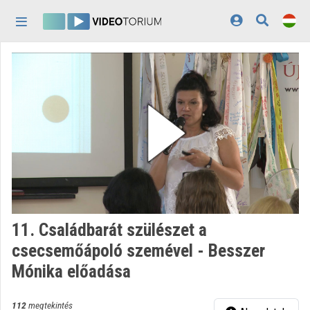
Fejléc kihagyása
Menü kihagyása
Tartalom kihagyása
Kezdőlap
Bejelentkezés
Felfedezés
Kategóriák
Lejátszási listák
Intézmények
11. Családbarát szülészet a
Közreműködők
csecsemőápoló szemével - Besszer
Mónika előadása
Megjelenés:
világos
112
megtekintés