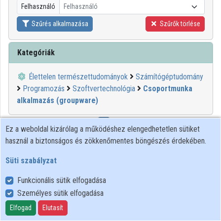
Felhasználó
Felhasználó
Közreműködők
Szűrés alkalmazása
Szűrők törlése
Kategóriák
Élettelen természettudományok
Számítógéptudomány
Programozás
Szoftvertechnológia
Csoportmunka
alkalmazás (groupware)
1
2
Ez a weboldal kizárólag a működéshez elengedhetetlen sütiket
használ a biztonságos és zökkenőmentes böngészés érdekében.
00:19:50
WIGNER FK
Süti szabályzat
Funkcionális sütik elfogadása
Személyes sütik elfogadása
Elfogad
Elutasít