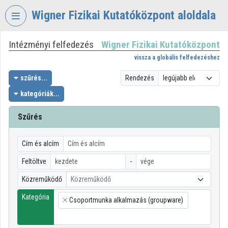
Fejléc kihagyása
Menü kihagyása
Tartalom kihagyása
Wigner Fizikai Kutatóközpont aloldala
Intézményi felfedezés
Wigner Fizikai Kutatóközpont
VIDEO
TORIUM
vissza a globális felfedezéshez
WIGNER
szűrés...
Rendezés
FIZIKAI
kategóriák...
KUTATÓKÖZPONT
Szűrés
Intézményi kezdőlap
Bejelentkezés
Cím és alcím
Intézményi felfedezés
Feltöltve
-
Közreműködő
Közreműködő
Kategóriák
Kategória
Csoportmunka alkalmazás (groupware)
Intézményi listák
×
Intézmények