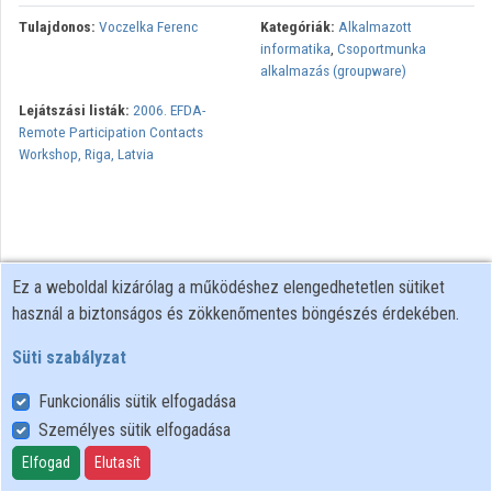
Tulajdonos:
Voczelka Ferenc
Kategóriák:
Alkalmazott
Közreműködők
informatika
,
Csoportmunka
alkalmazás (groupware)
Lejátszási listák:
2006. EFDA-
Remote Participation Contacts
Workshop, Riga, Latvia
Ez a weboldal kizárólag a működéshez elengedhetetlen sütiket
használ a biztonságos és zökkenőmentes böngészés érdekében.
Süti szabályzat
Funkcionális sütik elfogadása
Személyes sütik elfogadása
Felhasználói szabályzat
Adatkezelési tájékoztató
Elfogad
Elutasít
Süti szabályzat