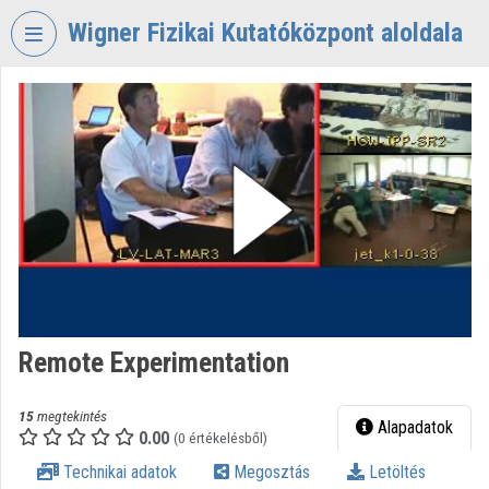
Fejléc kihagyása
Menü kihagyása
Tartalom kihagyása
Wigner Fizikai Kutatóközpont aloldala
VIDEO
TORIUM
WIGNER
FIZIKAI
KUTATÓKÖZPONT
Intézményi kezdőlap
Bejelentkezés
Intézményi felfedezés
Remote Experimentation
Kategóriák
15
megtekintés
Alapadatok
0.00
Intézményi listák
(0 értékelésből)
Technikai adatok
Megosztás
Letöltés
Intézmények