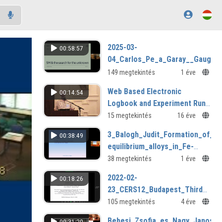
2025-03-
00:58:57
04_Carlos_Pe_a_Garay__Gauge_
149 megtekintés
1 éve
Web Based Electronic
00:14:54
Logbook and Experiment Run
DatabaseViewer for Alcator
15 megtekintés
16 éve
C-Mod
3_Balogh_Judit_Formation_of_no
00:38:49
equilibrium_alloys_in_Fe-
Nb_multilayers.mp4
38 megtekintés
1 éve
2022-02-
00:18:26
23_CERS12_Budapest_Third_day-
06.mp4
105 megtekintés
4 éve
Bebesi_Zsofia_es_Nagy_Janos_A_
00:31:20