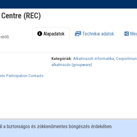
 Centre (REC)
Alapadatok
Technikai adatok
Meg
ésből)
Kategóriák:
Alkalmazott informatika
,
Csoportmun
alkalmazás (groupware)
te Participation Contacts
nál a biztonságos és zökkenőmentes böngészés érdekében.