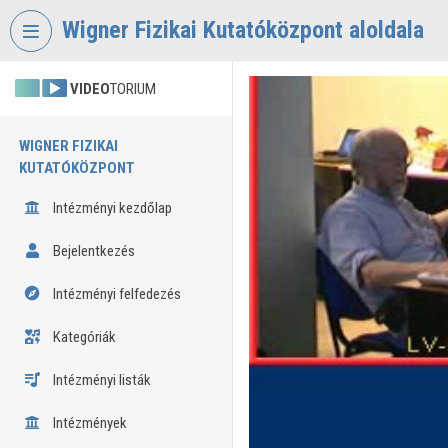
Fejléc kihagyása
Menü kihagyása
Tartalom kihagyása
Wigner Fizikai Kutatóközpont aloldala
VIDEO
TORIUM
WIGNER FIZIKAI
KUTATÓKÖZPONT
Intézményi kezdőlap
Bejelentkezés
Intézményi felfedezés
Kategóriák
Intézményi listák
Intézmények