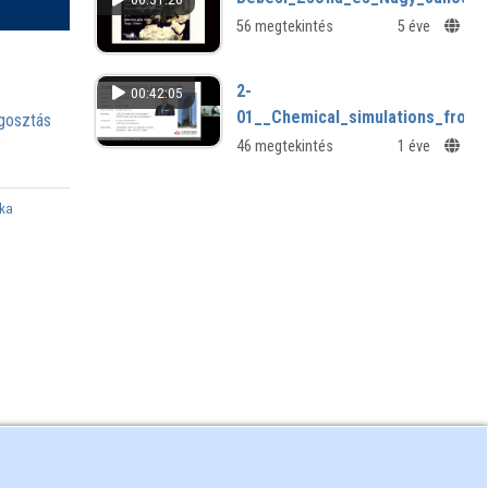
56 megtekintés
5 éve
2-
00:42:05
01__Chemical_simulations_from_
osztás
46 megtekintés
1 éve
ka