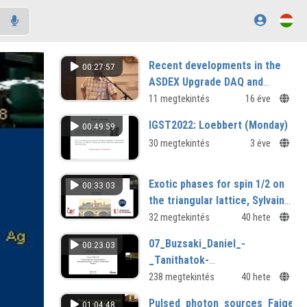
Recent developments in the
00:27:57
ASDEX Upgrade DAQ and
RPenvironment
11 megtekintés
16 éve
IGST2022: Loebbert (Monday)
00:49:59
30 megtekintés
3 éve
Exotic phases for spin 1/2 on
00:33:03
the triangular lattice, Sylvain
Capponi (University of
32 megtekintés
40 hete
Toulouse, France)
07_Buzsaki_Daniel_-
00:23:03
_Tanithatok-
e_a_gepek_a_molekulak_mozgas
238 megtekintés
40 hete
Pulsed_photon_sources_Faigel_
01:04:48