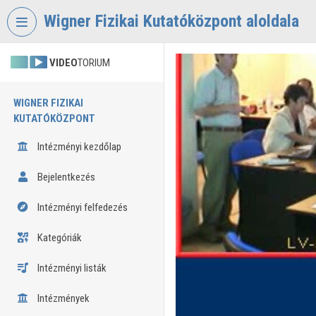
Fejléc kihagyása
Menü kihagyása
Tartalom kihagyása
Wigner Fizikai Kutatóközpont aloldala
VIDEO
TORIUM
WIGNER FIZIKAI
KUTATÓKÖZPONT
Intézményi kezdőlap
Bejelentkezés
Intézményi felfedezés
Kategóriák
Intézményi listák
Intézmények