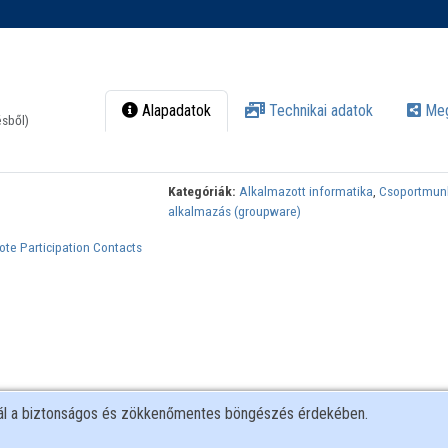
Alapadatok
Technikai adatok
Meg
ésből)
Kategóriák:
Alkalmazott informatika
,
Csoportmun
alkalmazás (groupware)
te Participation Contacts
nál a biztonságos és zökkenőmentes böngészés érdekében.