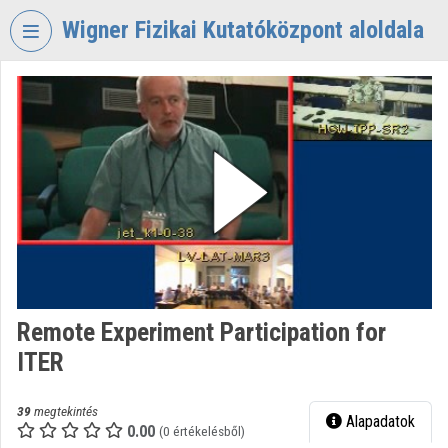
Fejléc kihagyása
Menü kihagyása
Tartalom kihagyása
Wigner Fizikai Kutatóközpont aloldala
VIDEO
TORIUM
WIGNER
FIZIKAI
KUTATÓKÖZPONT
Intézményi kezdőlap
Bejelentkezés
Intézményi felfedezés
Remote Experiment Participation for
ITER
Kategóriák
Intézményi listák
39
megtekintés
Alapadatok
0.00
(0 értékelésből)
Intézmények