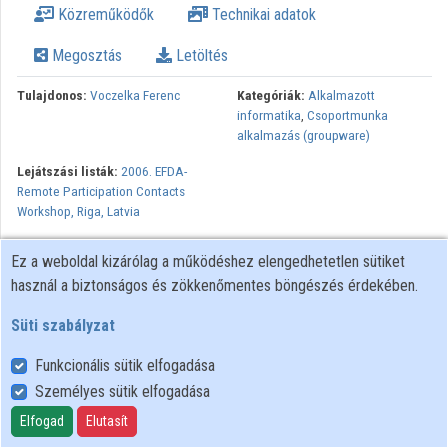
Közreműködők
Technikai adatok
Közreműködők
Megosztás
Letöltés
Tulajdonos:
Voczelka Ferenc
Kategóriák:
Alkalmazott
informatika
,
Csoportmunka
alkalmazás (groupware)
Lejátszási listák:
2006. EFDA-
Remote Participation Contacts
Workshop, Riga, Latvia
Ez a weboldal kizárólag a működéshez elengedhetetlen sütiket
használ a biztonságos és zökkenőmentes böngészés érdekében.
Süti szabályzat
Funkcionális sütik elfogadása
Személyes sütik elfogadása
Felhasználói szabályzat
Adatkezelési tájékoztató
Elfogad
Elutasít
Süti szabályzat