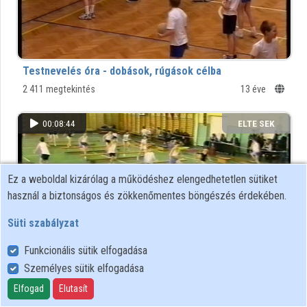
Intézményi listák
Intézmények
Testnevelés óra - dobások, rúgások célba
Közreműködők
2 411 megtekintés
13 éve
00:08:44
ELTE SEK
KÖNYVTÁRA
Ez a weboldal kizárólag a működéshez elengedhetetlen sütiket
használ a biztonságos és zökkenőmentes böngészés érdekében.
Süti szabályzat
Funkcionális sütik elfogadása
Személyes sütik elfogadása
Testnevelés óra - akadálypálya, labdaátadások
Elfogad
Elutasít
22 357 megtekintés
13 éve