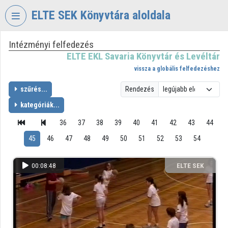
Fejléc kihagyása
Menü kihagyása
Tartalom kihagyása
ELTE SEK Könyvtára aloldala
Intézményi felfedezés
VIDEO
TORIUM
ELTE EKL Savaria Könyvtár és Levéltár
vissza a globális felfedezéshez
ELTE
EKL
szűrés...
Rendezés
SAVARIA
kategóriák...
KÖNYVTÁR
ÉS
36
37
38
39
40
41
42
43
44
LEVÉLTÁR
45
46
47
48
49
50
51
52
53
54
Intézményi kezdőlap
00:08:48
ELTE SEK
Bejelentkezés
KÖNYVTÁRA
Intézményi felfedezés
Kategóriák