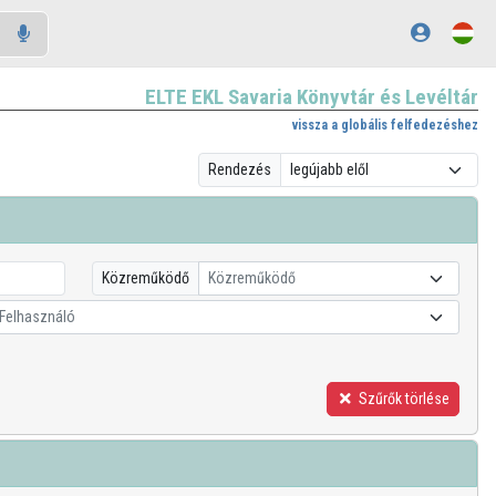
ELTE EKL Savaria Könyvtár és Levéltár
vissza a globális felfedezéshez
Rendezés
Közreműködő
Közreműködő
Felhasználó
Szűrők törlése