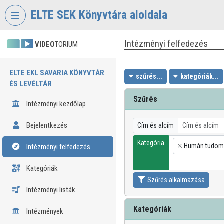
Fejléc kihagyása
Menü kihagyása
Tartalom kihagyása
ELTE SEK Könyvtára aloldala
Intézményi felfedezés
VIDEO
TORIUM
ELTE EKL SAVARIA KÖNYVTÁR
szűrés...
kategóriák...
ÉS LEVÉLTÁR
Szűrés
Intézményi kezdőlap
Bejelentkezés
Cím és alcím
Kategória
Humán tudom
Intézményi felfedezés
×
Kategóriák
Szűrés alkalmazása
Intézményi listák
Kategóriák
Intézmények