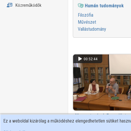
Közreműködők
Humán tudományok
Filozófia
Művészet
Vallástudomány
00:52:44
Magyartanárok Egyesülete 
Ez a weboldal kizárólag a működéshez elengedhetetlen sütiket hasz
beszélgetés
Klasszikusok új megközelítésben 
6 megtekintés