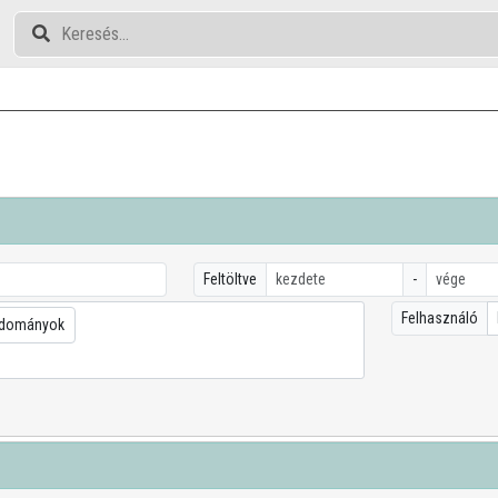
Feltöltve
-
Felhasználó
udományok