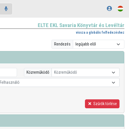
ELTE EKL Savaria Könyvtár és Levéltár
vissza a globális felfedezéshez
Rendezés
Közreműködő
Közreműködő
Felhasználó
Szűrők törlése