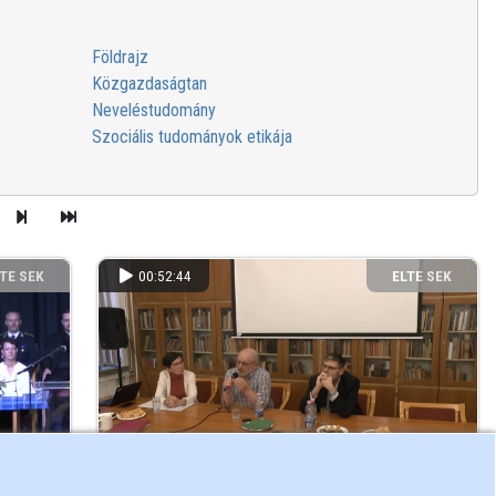
Földrajz
Közgazdaságtan
Neveléstudomány
Szociális tudományok etikája
TE SEK
00:52:44
ELTE SEK
NYVTÁRA
KÖNYVTÁRA
10 óra
Magyartanárok Egyesülete - szakmai