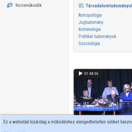
Közreműködők
Társadalomtudományo
Antropológia
Jogtudomány
Kriminológia
Politikai tudományok
Szociológia
01:48:06
Ez a weboldal kizárólag a működéshez elengedhetetlen sütiket hasz
Diplomaosztó - ELTE SEK - 2