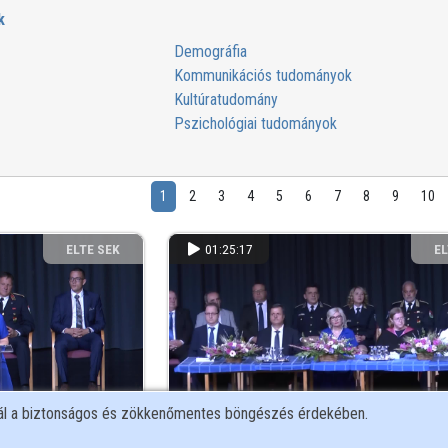
k
Demográfia
Kommunikációs tudományok
Kultúratudomány
Pszichológiai tudományok
1
2
3
4
5
6
7
8
9
10
ELTE SEK
01:25:17
EL
KÖNYVTÁRA
KÖ
nál a biztonságos és zökkenőmentes böngészés érdekében.
026.07.11 - 13 óra
Diplomaosztó - ELTE SEK - 2026.07.11 - 