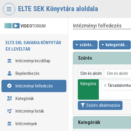
Fejléc kihagyása
Menü kihagyása
Tartalom kihagyása
ELTE SEK Könyvtára aloldala
Intézményi felfedezés
VIDEO
TORIUM
ELTE EKL SAVARIA KÖNYVTÁR
szűrés...
kategóriák...
ÉS LEVÉLTÁR
Szűrés
Intézményi kezdőlap
Bejelentkezés
Cím és alcím
Kategória
Társadalomt
Intézményi felfedezés
×
Kategóriák
Szűrés alkalmazása
Intézményi listák
Kategóriák
Intézmények