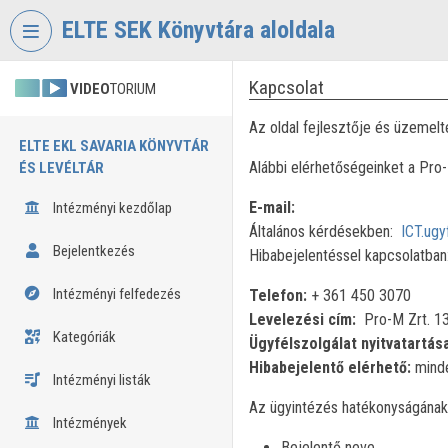
Fejléc kihagyása
Menü kihagyása
Tartalom kihagyása
ELTE SEK Könyvtára aloldala
Kapcsolat
VIDEO
TORIUM
Az oldal fejlesztője és üzemelt
ELTE EKL SAVARIA KÖNYVTÁR
Alábbi elérhetőségeinket a Pro
ÉS LEVÉLTÁR
E-mail:
Intézményi kezdőlap
Általános kérdésekben:
ICT.ugy
Bejelentkezés
Hibabejelentéssel kapcsolatban
Intézményi felfedezés
Telefon:
+ 361 450 3070
Levelezési cím:
Pro-M Zrt. 13
Kategóriák
Ügyfélszolgálat nyitvatartás
Hibabejelentő elérhető:
minde
Intézményi listák
Az ügyintézés hatékonyságának 
Intézmények
Bejelentő neve