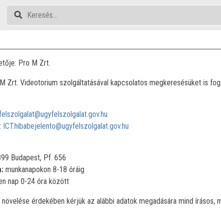
etője: Pro M Zrt.
-M Zrt. Videotorium szolgáltatásával kapcsolatos megkeresésüket is fog
felszolgalat@ugyfelszolgalat.gov.hu
:
ICT.hibabejelento@ugyfelszolgalat.gov.hu
99 Budapest, Pf. 656
a:
munkanapokon 8-18 óráig
n nap 0-24 óra között
növelése érdekében kérjük az alábbi adatok megadására mind írásos, m