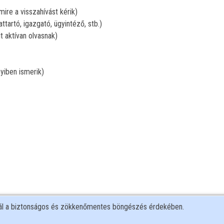
ire a visszahívást kérik)
attartó, igazgató, ügyintéző, stb.)
t aktívan olvasnak)
yiben ismerik)
nál a biztonságos és zökkenőmentes böngészés érdekében.