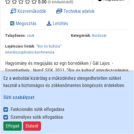
0.00
(0 értékelésből)
Intézményi listák
Közreműködők
Technikai adatok
Intézmények
Megosztás
Letöltés
Közreműködők
Tulajdonos:
csuk
Kategóriák:
Borászat
Lejátszási listák:
"Bor és kultúra"
interdiszciplináris konferencia
Hagyomány és megújulás az egri borvidéken / Gál Lajos. -
Szombathely : NymE SEK, 2011. "Bor és kultúra" interdiszciplináris
konferencia előadása
Ez a weboldal kizárólag a működéshez elengedhetetlen sütiket
használ a biztonságos és zökkenőmentes böngészés érdekében.
Süti szabályzat
Funkcionális sütik elfogadása
Személyes sütik elfogadása
Felhasználói szabályzat
Adatkezelési tájékoztató
Elfogad
Elutasít
Süti szabályzat