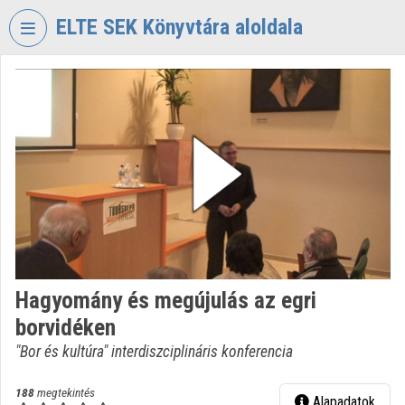
Fejléc kihagyása
Menü kihagyása
Tartalom kihagyása
ELTE SEK Könyvtára aloldala
VIDEO
TORIUM
ELTE
EKL
SAVARIA
KÖNYVTÁR
ÉS
LEVÉLTÁR
Intézményi kezdőlap
Hagyomány és megújulás az egri
Bejelentkezés
borvidéken
Intézményi felfedezés
"Bor és kultúra" interdiszciplináris konferencia
Kategóriák
188
megtekintés
Alapadatok