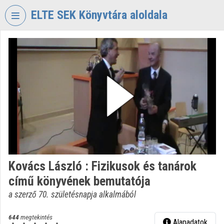
Fejléc kihagyása
Menü kihagyása
Tartalom kihagyása
ELTE SEK Könyvtára aloldala
VIDEO
TORIUM
ELTE
EKL
SAVARIA
KÖNYVTÁR
ÉS
LEVÉLTÁR
Intézményi kezdőlap
Kovács László : Fizikusok és tanárok
Bejelentkezés
című könyvének bemutatója
Intézményi felfedezés
a szerző 70. születésnapja alkalmából
Kategóriák
644
megtekintés
Alapadatok