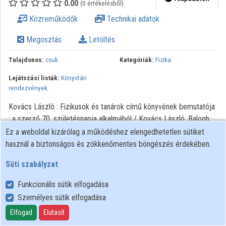
0.00
(0 értékelésből)
Intézményi listák
Közreműködők
Technikai adatok
Intézmények
Megosztás
Letöltés
Közreműködők
Tulajdonos:
csuk
Kategóriák:
Fizika
Lejátszási listák:
Könyvtári
rendezvények
Kovács László : Fizikusok és tanárok című könyvének bemutatója
: a szerző 70. születésnapja alkalmából / Kovács László, Balogh
László, Gadányi Károly. - Szombathely : NymE SEK Könyvtára,
Ez a weboldal kizárólag a működéshez elengedhetetlen sütiket
2012
használ a biztonságos és zökkenőmentes böngészés érdekében.
Süti szabályzat
Funkcionális sütik elfogadása
Személyes sütik elfogadása
Felhasználói szabályzat
Adatkezelési tájékoztató
Elfogad
Elutasít
Süti szabályzat