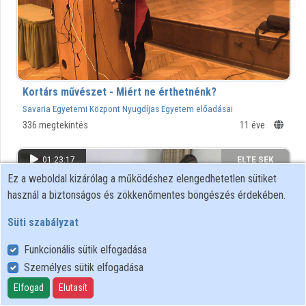
Intézményi listák
Intézmények
Közreműködők
Kortárs művészet - Miért ne érthetnénk?
Savaria Egyetemi Központ Nyugdíjas Egyetem előadásai
336 megtekintés
11 éve
01:23:17
ELTE SEK
Ez a weboldal kizárólag a működéshez elengedhetetlen sütiket
KÖNYVTÁRA
használ a biztonságos és zökkenőmentes böngészés érdekében.
Süti szabályzat
Funkcionális sütik elfogadása
Személyes sütik elfogadása
Elfogad
Elutasít