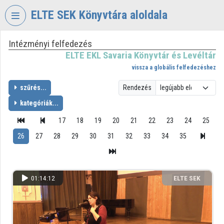
Fejléc kihagyása
Menü kihagyása
Tartalom kihagyása
ELTE SEK Könyvtára aloldala
Intézményi felfedezés
VIDEO
TORIUM
ELTE EKL Savaria Könyvtár és Levéltár
vissza a globális felfedezéshez
ELTE
EKL
szűrés...
Rendezés
SAVARIA
kategóriák...
KÖNYVTÁR
ÉS
17
18
19
20
21
22
23
24
25
LEVÉLTÁR
26
27
28
29
30
31
32
33
34
35
Intézményi kezdőlap
Bejelentkezés
01:14:12
ELTE SEK
Intézményi felfedezés
KÖNYVTÁRA
Kategóriák