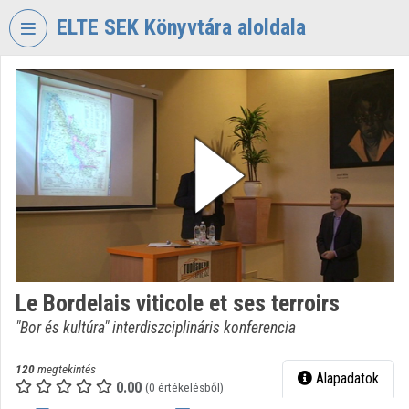
Fejléc kihagyása
Menü kihagyása
Tartalom kihagyása
ELTE SEK Könyvtára aloldala
VIDEO
TORIUM
ELTE
EKL
SAVARIA
KÖNYVTÁR
ÉS
LEVÉLTÁR
Intézményi kezdőlap
Le Bordelais viticole et ses terroirs
Bejelentkezés
"Bor és kultúra" interdiszciplináris konferencia
Intézményi felfedezés
120
megtekintés
Alapadatok
0.00
Kategóriák
(0 értékelésből)