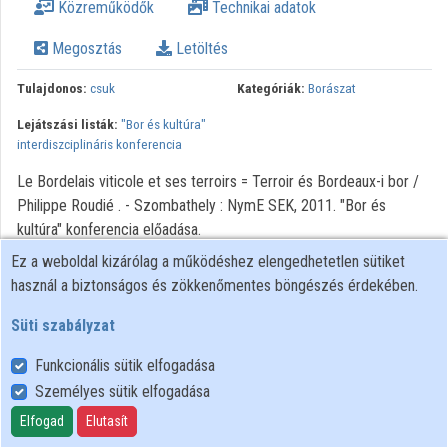
Közreműködők
Technikai adatok
Intézményi listák
Megosztás
Letöltés
Intézmények
Tulajdonos:
csuk
Kategóriák:
Borászat
Közreműködők
Lejátszási listák:
"Bor és kultúra"
interdiszciplináris konferencia
Le Bordelais viticole et ses terroirs = Terroir és Bordeaux-i bor /
Philippe Roudié . - Szombathely : NymE SEK, 2011. "Bor és
kultúra" konferencia előadása.
Ez a weboldal kizárólag a működéshez elengedhetetlen sütiket
használ a biztonságos és zökkenőmentes böngészés érdekében.
Süti szabályzat
Funkcionális sütik elfogadása
Személyes sütik elfogadása
Felhasználói szabályzat
Adatkezelési tájékoztató
Elfogad
Elutasít
Süti szabályzat