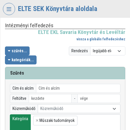
Fejléc kihagyása
Menü kihagyása
Tartalom kihagyása
ELTE SEK Könyvtára aloldala
Intézményi felfedezés
VIDEO
TORIUM
ELTE EKL Savaria Könyvtár és Levéltár
vissza a globális felfedezéshez
ELTE
EKL
szűrés...
Rendezés
SAVARIA
kategóriák...
KÖNYVTÁR
ÉS
Szűrés
LEVÉLTÁR
Intézményi kezdőlap
Cím és alcím
Bejelentkezés
Feltöltve
-
Közreműködő
Közreműködő
Intézményi felfedezés
Kategória
Műszaki tudományok
×
Kategóriák