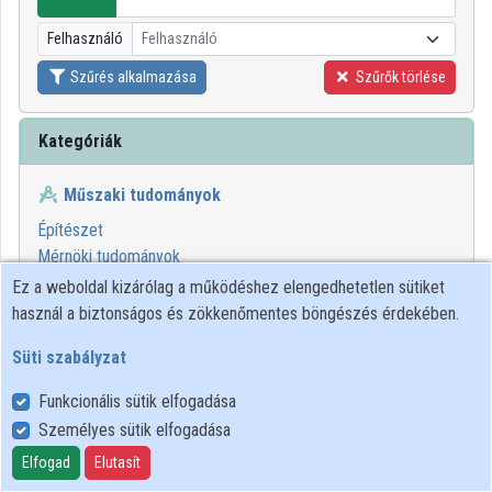
Intézményi listák
Felhasználó
Felhasználó
Intézmények
Szűrés alkalmazása
Szűrők törlése
Közreműködők
Kategóriák
Műszaki tudományok
Építészet
Mérnöki tudományok
Technológiai eljárások
Ez a weboldal kizárólag a működéshez elengedhetetlen sütiket
használ a biztonságos és zökkenőmentes böngészés érdekében.
1
2
Süti szabályzat
00:20:37
ELTE SEK
Funkcionális sütik elfogadása
KÖNYVTÁRA
Személyes sütik elfogadása
Elfogad
Elutasít