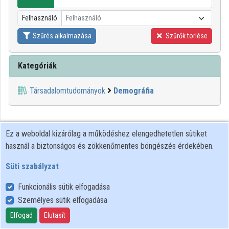
Intézményi listák
Felhasználó
Felhasználó
Intézmények
Szűrés alkalmazása
Szűrők törlése
Közreműködők
Kategóriák
Társadalomtudományok
Demográfia
Ez a weboldal kizárólag a működéshez elengedhetetlen sütiket
használ a biztonságos és zökkenőmentes böngészés érdekében.
Süti szabályzat
Funkcionális sütik elfogadása
Személyes sütik elfogadása
Felhasználói szabályzat
Adatkezelési tájékoztató
Elfogad
Elutasít
Süti szabályzat