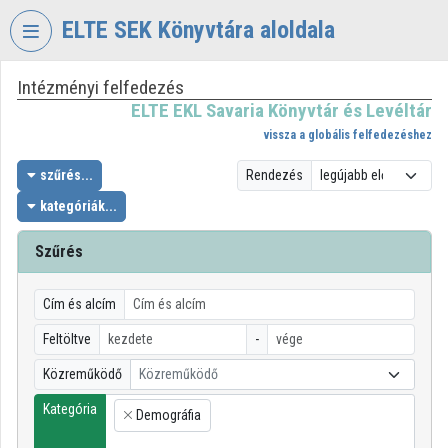
Fejléc kihagyása
Menü kihagyása
Tartalom kihagyása
ELTE SEK Könyvtára aloldala
Intézményi felfedezés
VIDEO
TORIUM
ELTE EKL Savaria Könyvtár és Levéltár
vissza a globális felfedezéshez
ELTE
EKL
szűrés...
Rendezés
SAVARIA
kategóriák...
KÖNYVTÁR
ÉS
Szűrés
LEVÉLTÁR
Intézményi kezdőlap
Cím és alcím
Bejelentkezés
Feltöltve
-
Közreműködő
Közreműködő
Intézményi felfedezés
Kategória
Demográfia
×
Kategóriák