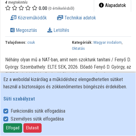
4
megtekintés
Alapadatok
Intézményi listák
0.00
(0 értékelésből)
Közreműködők
Technikai adatok
Intézmények
Megosztás
Letöltés
Közreműködők
Tulajdonos:
csuk
Kategóriák:
Magyar irodalom
,
Oktatás
Néhány olyan mű a NAT-ban, amit nem szoktunk tanítani / Fenyő D.
György. Szombathely: ELTE SEK, 2026. Előadó Fenyő D. György, az
ELTE Radnóti Miklós Gyakorló Gimnázium vezetőtanára,
Ez a weboldal kizárólag a működéshez elengedhetetlen sütiket
szakmódszertani könyvek szerzője, a Magyartanárok
használ a biztonságos és zökkenőmentes böngészés érdekében.
Egyesületének alelnöke
Süti szabályzat
Funkcionális sütik elfogadása
Személyes sütik elfogadása
Felhasználói szabályzat
Adatkezelési tájékoztató
Elfogad
Elutasít
Süti szabályzat