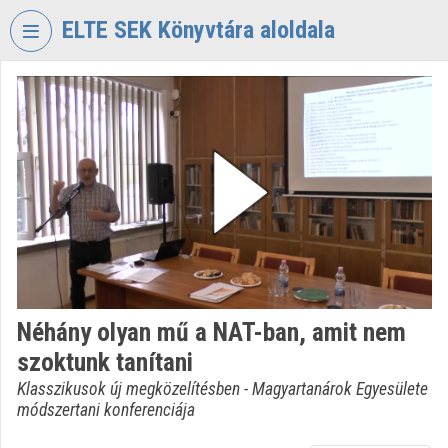
Fejléc kihagyása
Menü kihagyása
Tartalom kihagyása
ELTE SEK Könyvtára aloldala
VIDEO
TORIUM
ELTE
EKL
SAVARIA
KÖNYVTÁR
ÉS
LEVÉLTÁR
Intézményi kezdőlap
Néhány olyan mű a NAT-ban, amit nem
Bejelentkezés
szoktunk tanítani
Intézményi felfedezés
Klasszikusok új megközelítésben - Magyartanárok Egyesülete
módszertani konferenciája
Kategóriák