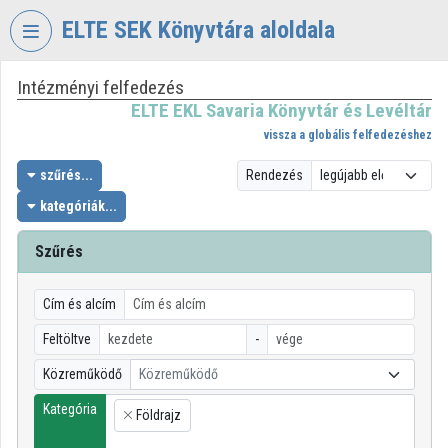
Fejléc kihagyása
Menü kihagyása
Tartalom kihagyása
ELTE SEK Könyvtára aloldala
Intézményi felfedezés
VIDEO
TORIUM
ELTE EKL Savaria Könyvtár és Levéltár
vissza a globális felfedezéshez
ELTE
EKL
szűrés...
Rendezés
SAVARIA
kategóriák...
KÖNYVTÁR
ÉS
Szűrés
LEVÉLTÁR
Intézményi kezdőlap
Cím és alcím
Bejelentkezés
Feltöltve
-
Közreműködő
Közreműködő
Intézményi felfedezés
Kategória
Földrajz
×
Kategóriák