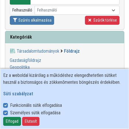
Intézményi listák
Felhasználó
Felhasználó
Intézmények
Szűrés alkalmazása
Szűrők törlése
Közreműködők
Kategóriák
Társadalomtudományok
Földrajz
Gazdaságföldrajz
Geopolitika
Humán földrajz
Ez a weboldal kizárólag a működéshez elengedhetetlen sütiket
Regionális földrajz
használ a biztonságos és zökkenőmentes böngészés érdekében.
Társadalomföldrajz
Süti szabályzat
Térképészet
Történelmi földrajz
Funkcionális sütik elfogadása
Személyes sütik elfogadása
00:59:56
ELTE SEK
Elfogad
Elutasít
KÖNYVTÁRA