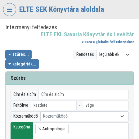
Fejléc kihagyása
Menü kihagyása
Tartalom kihagyása
ELTE SEK Könyvtára aloldala
Intézményi felfedezés
VIDEO
TORIUM
ELTE EKL Savaria Könyvtár és Levéltár
vissza a globális felfedezéshez
ELTE
EKL
szűrés...
Rendezés
SAVARIA
kategóriák...
KÖNYVTÁR
ÉS
Szűrés
LEVÉLTÁR
Intézményi kezdőlap
Cím és alcím
Bejelentkezés
Feltöltve
-
Közreműködő
Közreműködő
Intézményi felfedezés
Kategória
Antropológia
×
Kategóriák