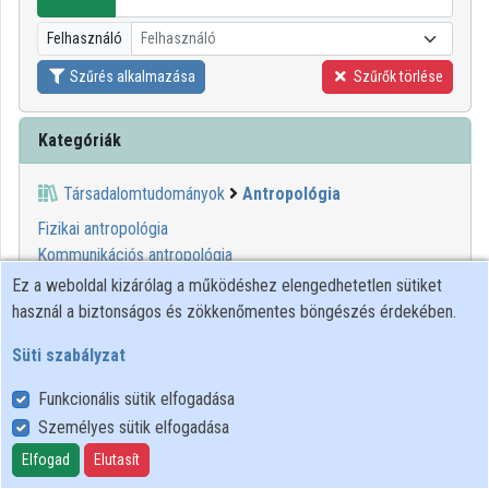
Intézményi listák
Felhasználó
Felhasználó
Intézmények
Szűrés alkalmazása
Szűrők törlése
Közreműködők
Kategóriák
Társadalomtudományok
Antropológia
Fizikai antropológia
Kommunikációs antropológia
Kulturális antropológia
Ez a weboldal kizárólag a működéshez elengedhetetlen sütiket
Néprajz
használ a biztonságos és zökkenőmentes böngészés érdekében.
Orvosi antropológia
Süti szabályzat
Szociálantropológia
Funkcionális sütik elfogadása
00:32:37
ELTE SEK
Személyes sütik elfogadása
KÖNYVTÁRA
Elfogad
Elutasít