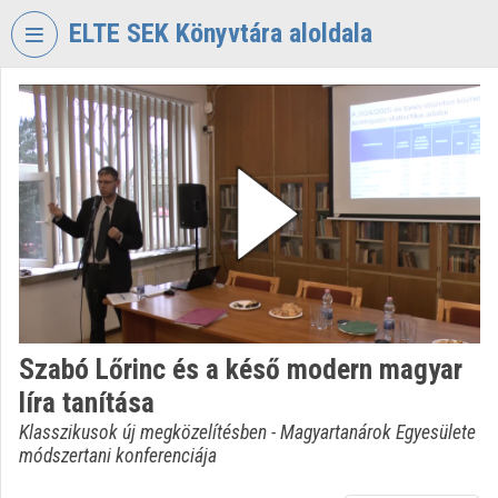
Fejléc kihagyása
Menü kihagyása
Tartalom kihagyása
ELTE SEK Könyvtára aloldala
VIDEO
TORIUM
ELTE
EKL
SAVARIA
KÖNYVTÁR
ÉS
LEVÉLTÁR
Intézményi kezdőlap
Szabó Lőrinc és a késő modern magyar
Bejelentkezés
líra tanítása
Intézményi felfedezés
Klasszikusok új megközelítésben - Magyartanárok Egyesülete
módszertani konferenciája
Kategóriák