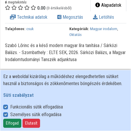
6
megtekintés
Alapadatok
Intézményi listák
0.00
(0 értékelésből)
Technikai adatok
Megosztás
Letöltés
Intézmények
Tulajdonos:
csuk
Kategóriák:
Magyar irodalom
,
Közreműködők
Oktatás
Szabó Lőrinc és a késő modern magyar líra tanítása / Sárközi
Balázs. - Szombathely : ELTE SEK, 2026. Sárközi Balázs, a Magyar
Irodalomtudományi Tanszék adjunktusa
Ez a weboldal kizárólag a működéshez elengedhetetlen sütiket
használ a biztonságos és zökkenőmentes böngészés érdekében.
Süti szabályzat
Funkcionális sütik elfogadása
Személyes sütik elfogadása
Felhasználói szabályzat
Adatkezelési tájékoztató
Elfogad
Elutasít
Süti szabályzat