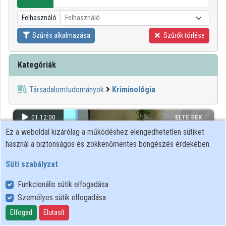
Intézményi listák
Felhasználó
Felhasználó
Intézmények
Szűrés alkalmazása
Szűrők törlése
Közreműködők
Kategóriák
Társadalomtudományok
Kriminológia
01:12:00
ELTE SEK
Ez a weboldal kizárólag a működéshez elengedhetetlen sütiket
KÖNYVTÁRA
használ a biztonságos és zökkenőmentes böngészés érdekében.
Süti szabályzat
Funkcionális sütik elfogadása
Személyes sütik elfogadása
Elfogad
Elutasít