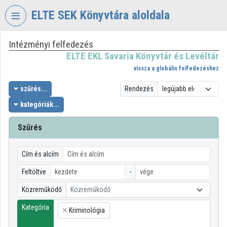
Fejléc kihagyása
Menü kihagyása
Tartalom kihagyása
ELTE SEK Könyvtára aloldala
Intézményi felfedezés
VIDEO
TORIUM
ELTE EKL Savaria Könyvtár és Levéltár
vissza a globális felfedezéshez
ELTE
EKL
szűrés...
Rendezés
SAVARIA
kategóriák...
KÖNYVTÁR
ÉS
Szűrés
LEVÉLTÁR
Intézményi kezdőlap
Cím és alcím
Bejelentkezés
Feltöltve
-
Közreműködő
Közreműködő
Intézményi felfedezés
Kategória
Kriminológia
×
Kategóriák