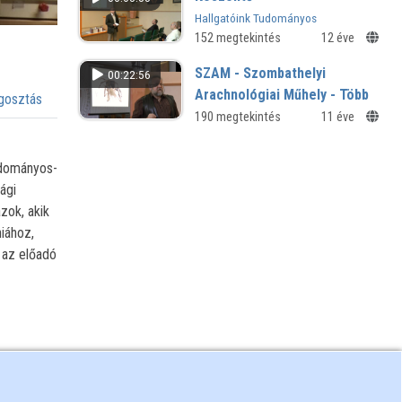
Hallgatóink Tudományos
Tevékenysége, 2013 - Kunc Adolf
152 megtekintés
12 éve
Természettudományi Szakkollégium
SZAM - Szombathelyi
00:22:56
Arachnológiai Műhely - Több
osztás
szemmel, több lábon
190 megtekintés
11 éve
A Magyar Tudomány Ünnepe - 2014
előadásai
tudományos-
ági
zok, akik
iához,
 az előadó