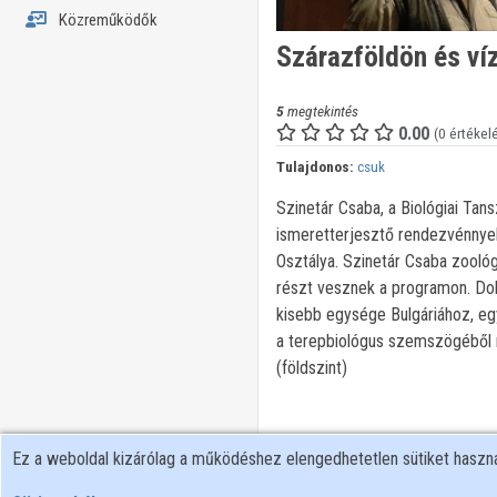
Közreműködők
Szárazföldön és ví
5
megtekintés
0.00
(0 értékel
Tulajdonos:
csuk
Szinetár Csaba, a Biológiai Tans
ismeretterjesztő rendezvénnyel
Osztálya. Szinetár Csaba zooló
részt vesznek a programon. Dob
kisebb egysége Bulgáriához, egy
a terepbiológus szemszögéből n
(földszint)
Ez a weboldal kizárólag a működéshez elengedhetetlen sütiket hasz