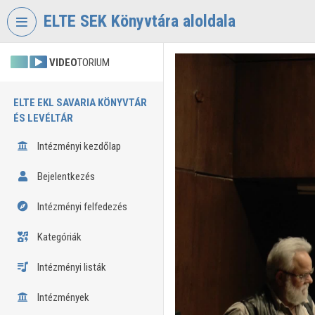
Fejléc kihagyása
Menü kihagyása
Tartalom kihagyása
ELTE SEK Könyvtára aloldala
VIDEO
TORIUM
ELTE EKL SAVARIA KÖNYVTÁR
ÉS LEVÉLTÁR
Intézményi kezdőlap
Bejelentkezés
Intézményi felfedezés
Kategóriák
Intézményi listák
Intézmények