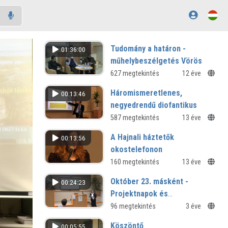
Tudomány a határon -
01:36:00
műhelybeszélgetés Vörös
Ferenc nyelvésszel
627 megtekintés
12 éve
könyvbemutató, kötetlen beszélgetés
Háromismeretlenes,
00:13:46
a szerző munkásságáról
negyedrendű diofantikus
egyenletek megoldására
587 megtekintés
13 éve
vonatkozó algoritmus
A Hajnali háztetők
00:13:56
VIII. Regionális Természettudományi
okostelefonon
Konferencia
Mentés másként? - III. IROM-
160 megtekintés
13 éve
konferencia
Október 23. másként -
00:24:23
Projektnapok és
megemlékezés - Ünnepeink
96 megtekintés
3 éve
az iskolában
Köszöntő
00:05:55