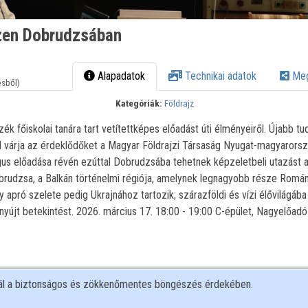
zen Dobrudzsában
Alapadatok
Technikai adatok
Meg
ésből)
Kategóriák:
Földrajz
zék főiskolai tanára tart vetítettképes előadást úti élményeiről. Újabb 
 várja az érdeklődőket a Magyar Földrajzi Társaság Nyugat-magyarorsz
gus előadása révén ezúttal Dobrudzsába tehetnek képzeletbeli utazást a
rudzsa, a Balkán történelmi régiója, amelynek legnagyobb része Román
 apró szelete pedig Ukrajnához tartozik; szárazföldi és vízi élővilágába
yújt betekintést. 2026. március 17. 18:00 - 19:00 C-épület, Nagyelőadó
nál a biztonságos és zökkenőmentes böngészés érdekében.