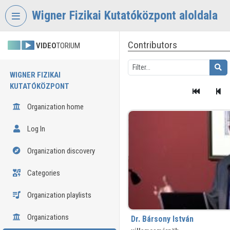
Skip header
Skip menu
Skip content
Wigner Fizikai Kutatóközpont aloldala
Contributors
VIDEO
TORIUM
WIGNER FIZIKAI
KUTATÓKÖZPONT
Organization home
Log In
Organization discovery
Categories
Organization playlists
Organizations
Dr. Bársony István