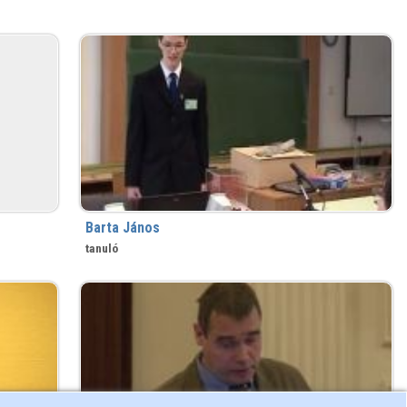
Barta János
tanuló