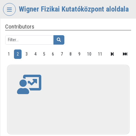
Skip header
Skip menu
Skip content
Wigner Fizikai Kutatóközpont aloldala
Contributors
VIDEO
TORIUM
WIGNER
FIZIKAI
1
2
3
4
5
6
7
8
9
10
11
KUTATÓKÖZPONT
Organization home
Log In
Organization discovery
Categories
Organization playlists
Organizations