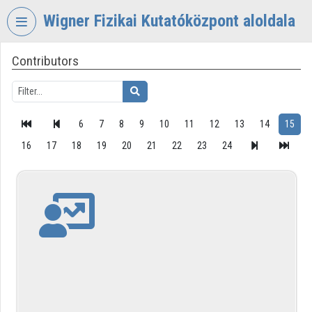
Skip header
Skip menu
Skip content
Wigner Fizikai Kutatóközpont aloldala
Contributors
VIDEO
TORIUM
WIGNER
FIZIKAI
6
7
8
9
10
11
12
13
14
15
KUTATÓKÖZPONT
16
17
18
19
20
21
22
23
24
Organization home
Log In
Organization discovery
Categories
Organization playlists
Organizations