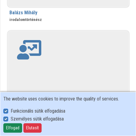
Contributors
Balázs Mihály
irodalomtörténész
The website uses cookies to improve the quality of services.
Balázs Péter
Funkcionális sütik elfogadása
literary historian
Személyes sütik elfogadása
Elfogad
Elutasít