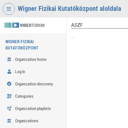
Skip header
Skip menu
Skip content
Wigner Fizikai Kutatóközpont aloldala
ASZF
VIDEO
TORIUM
...
WIGNER FIZIKAI
KUTATÓKÖZPONT
Organization home
Log In
Organization discovery
Categories
Organization playlists
Organizations