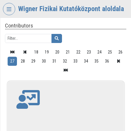
Skip header
Skip menu
Skip content
Wigner Fizikai Kutatóközpont aloldala
Contributors
VIDEO
TORIUM
WIGNER
FIZIKAI
18
19
20
21
22
23
24
25
26
KUTATÓKÖZPONT
27
28
29
30
31
32
33
34
35
36
Organization home
Log In
Organization discovery
Categories
Organization playlists
Organizations