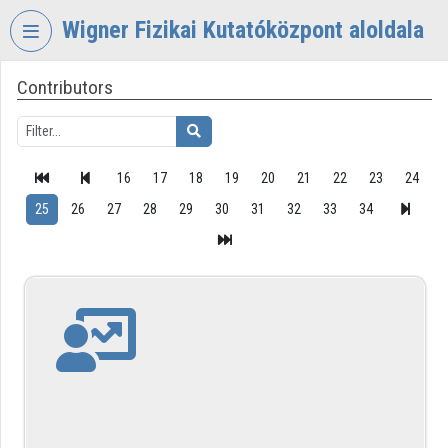
Skip header
Skip menu
Skip content
Wigner Fizikai Kutatóközpont aloldala
Contributors
VIDEO
TORIUM
WIGNER
FIZIKAI
16
17
18
19
20
21
22
23
24
KUTATÓKÖZPONT
25
26
27
28
29
30
31
32
33
34
Organization home
Log In
Organization discovery
Categories
Organization playlists
Organizations