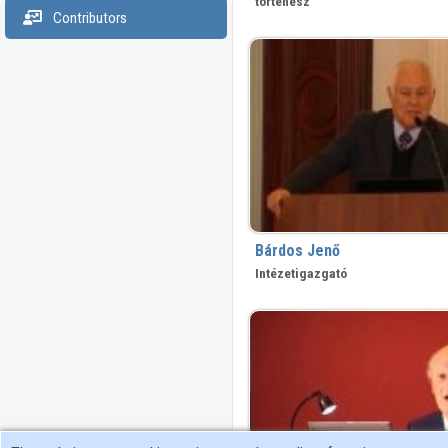
történész
Contributors
Bárdos Jenő
Intézetigazgató