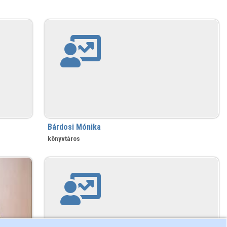
Bárdosi Mónika
könyvtáros