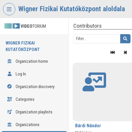
Skip header
Skip menu
Skip content
Wigner Fizikai Kutatóközpont aloldala
Contributors
VIDEO
TORIUM
WIGNER FIZIKAI
KUTATÓKÖZPONT
Organization home
Log In
Organization discovery
Categories
Organization playlists
Organizations
Bárdi Nándor