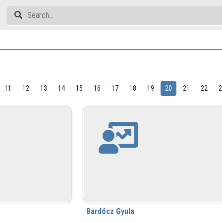
11
12
13
14
15
16
17
18
19
20
21
22
Bardócz Gyula