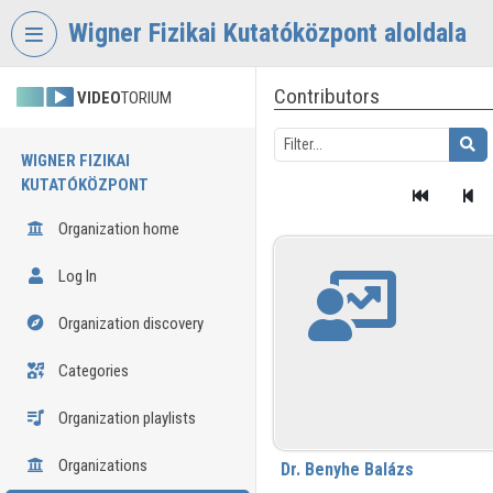
Skip header
Skip menu
Skip content
Wigner Fizikai Kutatóközpont aloldala
Contributors
VIDEO
TORIUM
WIGNER FIZIKAI
KUTATÓKÖZPONT
Organization home
Log In
Organization discovery
Categories
Organization playlists
Organizations
Dr. Benyhe Balázs