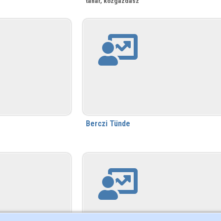
tanár, közgazdász
Berczi Tünde