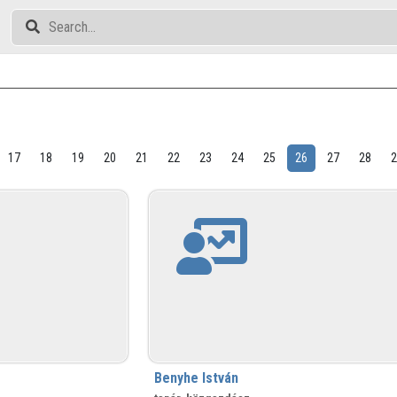
17
18
19
20
21
22
23
24
25
26
27
28
Benyhe István