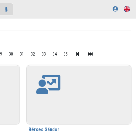
29
30
31
32
33
34
35
Bérces Sándor