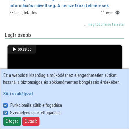
információs műveltség. A nemzetközi felmérések
tapasztalatai
334 megtekintés
11 éve
...még több friss felvétel
Legfrissebb
00:39:50
Ez a weboldal kizárólag a működéshez elengedhetetlen sütiket
használ a biztonságos és zökkenőmentes böngészés érdekében.
Süti szabályzat
Funkcionális sütik elfogadása
Személyes sütik elfogadása
Dr. Sipos Anna Magdolna: A másodlagos digitális
megosztottság hazai jellemzői az empirikus kutatások
Elfogad
Elutasít
tükrében
194 megtekintés
11 éve