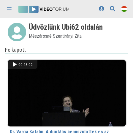
Fejléc kihagyása
Menü kihagyása
Tartalom kihagyása
Üdvözlünk Ubi62 oldalán
Kezdőlap
Mészárosné Szentirányi Zita
Bejelentkezés
Felkapott
Felfedezés
Kategóriák
00:28:02
Lejátszási listák
Intézmények
Közreműködők
Megjelenés:
világos
Dr. Varga Katalin: A digitális bennszülöttek és az