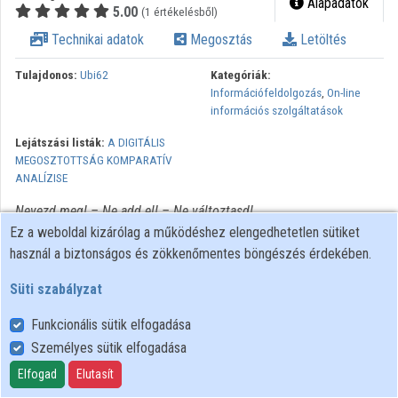
Alapadatok
5.00
(1 értékelésből)
Technikai adatok
Megosztás
Letöltés
Tulajdonos:
Ubi62
Kategóriák:
Információfeldolgozás
,
On-line
információs szolgáltatások
Lejátszási listák:
A DIGITÁLIS
MEGOSZTOTTSÁG KOMPARATÍV
ANALÍZISE
Nevezd meg! – Ne add el! – Ne változtasd!
Ez a weboldal kizárólag a működéshez elengedhetetlen sütiket
használ a biztonságos és zökkenőmentes böngészés érdekében.
Süti szabályzat
Funkcionális sütik elfogadása
Személyes sütik elfogadása
Felhasználói szabályzat
Adatkezelési tájékoztató
Elfogad
Elutasít
Süti szabályzat