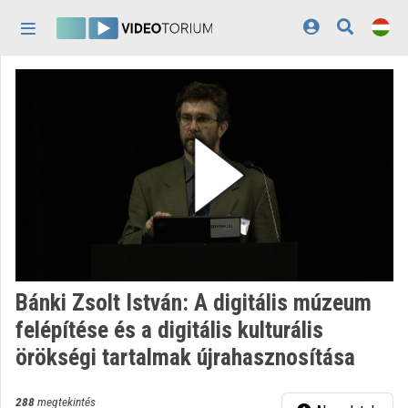
Fejléc kihagyása
Menü kihagyása
Tartalom kihagyása
Kezdőlap
Bejelentkezés
Felfedezés
Kategóriák
Lejátszási listák
Intézmények
Bánki Zsolt István: A digitális múzeum
Közreműködők
felépítése és a digitális kulturális
örökségi tartalmak újrahasznosítása
Megjelenés:
világos
288
megtekintés