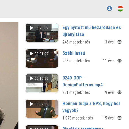
Egy nyitott mű bezáródása és
00:23:52
újranyitása
245 megtekintés
3 éve
Széki lassú
00:01:09
248 megtekintés
11 éve
0240-OOP-
00:15:56
DesignPatterns.mp4
251 megtekintés
9 éve
Honnan tudja a GPS, hogy hol
00:59:33
vagyok?
1 078 megtekintés
15 éve