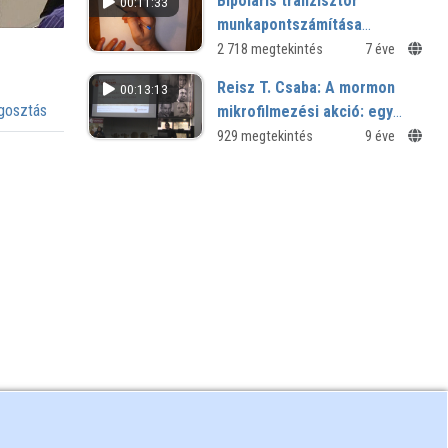
Bipoláris tranzisztor
00:11:33
munkapontszámítása
összetettebb esetben
2 718 megtekintés
7 éve
Reisz T. Csaba: A mormon
00:13:13
osztás
mikrofilmezési akció: egy
példaadó levéltáros szakmai
929 megtekintés
9 éve
együttműködés