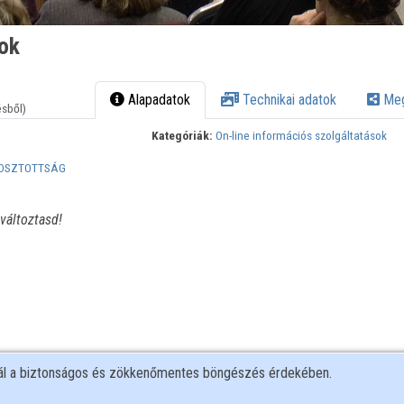
ok
Alapadatok
Technikai adatok
Meg
ésből)
Kategóriák:
On-line információs szolgáltatások
GOSZTOTTSÁG
változtasd!
nál a biztonságos és zökkenőmentes böngészés érdekében.