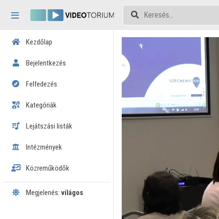
Fejléc kihagyása
Menü kihagyása
Tartalom kihagyása
Kezdőlap
Bejelentkezés
Felfedezés
Kategóriák
Lejátszási listák
Intézmények
Közreműködők
Megjelenés:
világos