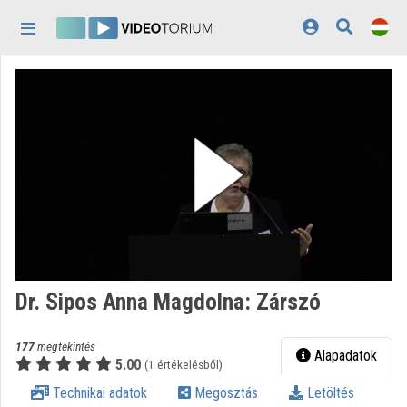
Fejléc kihagyása
Menü kihagyása
Tartalom kihagyása
Kezdőlap
Bejelentkezés
Felfedezés
Kategóriák
Lejátszási listák
Intézmények
Dr. Sipos Anna Magdolna: Zárszó
Közreműködők
177
megtekintés
Megjelenés:
világos
Alapadatok
5.00
(1 értékelésből)
Technikai adatok
Megosztás
Letöltés