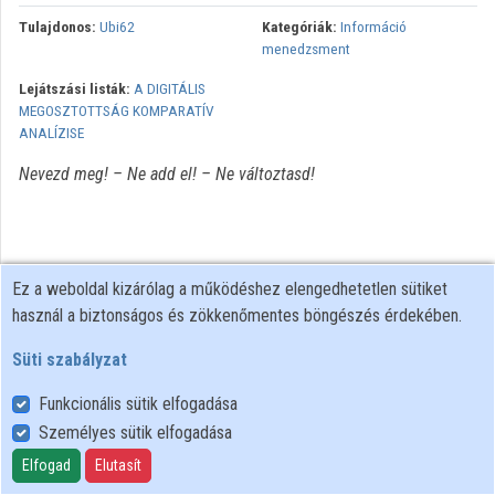
Tulajdonos:
Ubi62
Kategóriák:
Információ
menedzsment
Lejátszási listák:
A DIGITÁLIS
MEGOSZTOTTSÁG KOMPARATÍV
ANALÍZISE
Nevezd meg! – Ne add el! – Ne változtasd!
Ez a weboldal kizárólag a működéshez elengedhetetlen sütiket
használ a biztonságos és zökkenőmentes böngészés érdekében.
Süti szabályzat
Funkcionális sütik elfogadása
Személyes sütik elfogadása
Felhasználói szabályzat
Adatkezelési tájékoztató
Elfogad
Elutasít
Süti szabályzat