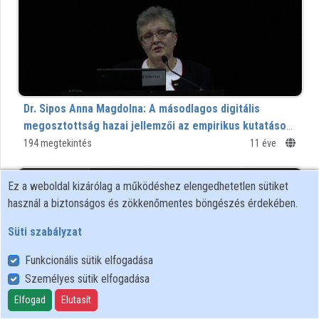
Dr. Sipos Anna Magdolna: A másodlagos digitális
megosztottság hazai jellemzői az empirikus kutatások
tükrében
194 megtekintés
11 éve
00:28:02
Ez a weboldal kizárólag a működéshez elengedhetetlen sütiket
használ a biztonságos és zökkenőmentes böngészés érdekében.
Süti szabályzat
Funkcionális sütik elfogadása
Személyes sütik elfogadása
Elfogad
Elutasít