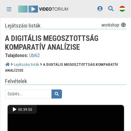
Fejléc kihagyása
Menü kihagyása
Tartalom kihagyása
Lejátszási listák
workshop
Kezdőlap
A DIGITÁLIS MEGOSZTOTTSÁG
Bejelentkezés
KOMPARATÍV ANALÍZISE
Felfedezés
Tulajdonos:
Ubi62
Kategóriák
Lejátszási listák
A DIGITÁLIS MEGOSZTOTTSÁG KOMPARATÍV
ANALÍZISE
Lejátszási listák
Felvételek
Intézmények
Közreműködők
00:39:50
Megjelenés:
világos