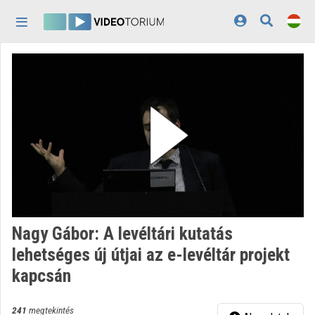
Fejléc kihagyása
Menü kihagyása
Tartalom kihagyása
Kezdőlap
Bejelentkezés
Felfedezés
Kategóriák
Lejátszási listák
Intézmények
Nagy Gábor: A levéltári kutatás
Közreműködők
lehetséges új útjai az e-levéltár projekt
kapcsán
Megjelenés:
világos
241
megtekintés