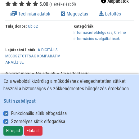
Alapadatok
5.00
(1 értékelésből)
Technikai adatok
Megosztás
Letöltés
Tulajdonos:
Ubi62
Kategóriák:
Információfeldolgozás
,
On-line
információs szolgáltatások
Lejátszási listák:
A DIGITÁLIS
MEGOSZTOTTSÁG KOMPARATÍV
ANALÍZISE
Nevezd meg! – Ne add el! – Ne változtasd!
Ez a weboldal kizárólag a működéshez elengedhetetlen sütiket
használ a biztonságos és zökkenőmentes böngészés érdekében.
Süti szabályzat
Funkcionális sütik elfogadása
Személyes sütik elfogadása
Felhasználói szabályzat
Adatkezelési tájékoztató
Elfogad
Elutasít
Süti szabályzat