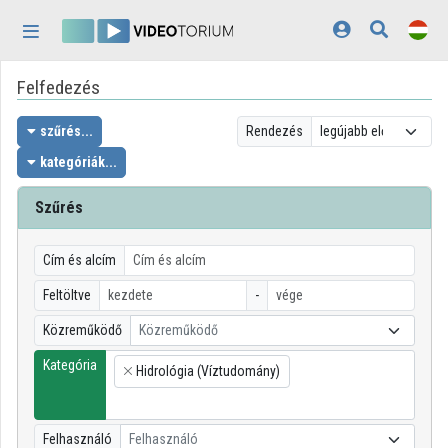
Fejléc kihagyása
Menü kihagyása
Tartalom kihagyása
Felfedezés
Kezdőlap
Bejelentkezés
szűrés...
Rendezés
kategóriák...
Felfedezés
Szűrés
Kategóriák
Lejátszási listák
Cím és alcím
Feltöltve
-
Intézmények
Közreműködő
Közreműködő
Közreműködők
Kategória
Hidrológia (Víztudomány)
×
Megjelenés:
világos
Felhasználó
Felhasználó