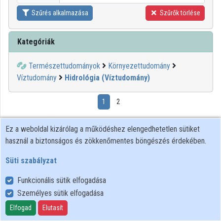
Szűrés alkalmazása
Szűrők törlése
Kategóriák
Természettudományok
Környezettudomány
Víztudomány
Hidrológia (Víztudomány)
1
2
00:00:13
Ez a weboldal kizárólag a működéshez elengedhetetlen sütiket
használ a biztonságos és zökkenőmentes böngészés érdekében.
Süti szabályzat
Funkcionális sütik elfogadása
Személyes sütik elfogadása
Elfogad
Elutasít