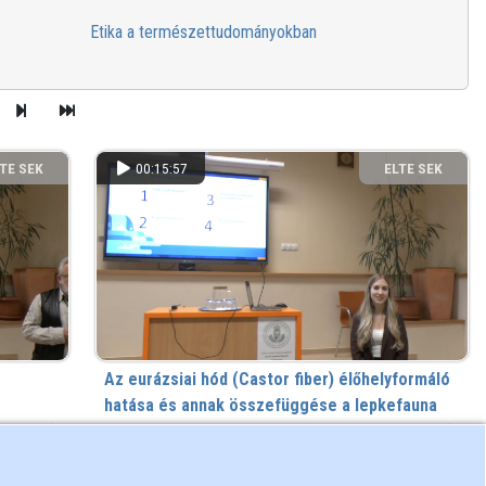
Etika a természettudományokban
TE SEK
00:15:57
ELTE SEK
NYVTÁRA
KÖNYVTÁRA
Az eurázsiai hód (Castor fiber) élőhelyformáló
hatása és annak összefüggése a lepkefauna
diverzitásával
a
 hete
8 megtekintés
24 hete
XXI. Regionális Természettudományi Konferencia
előadásai