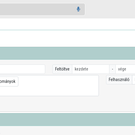
Feltöltve
-
Felhasználó
dományok
k