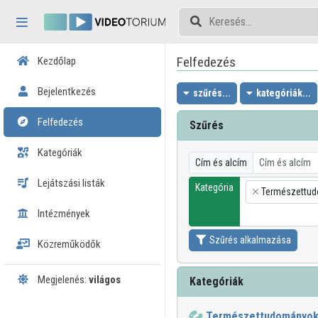
Fejléc kihagyása
Menü kihagyása
Tartalom kihagyása
Felfedezés
Kezdőlap
Bejelentkezés
szűrés...
kategóriák...
Felfedezés
Szűrés
Kategóriák
Cím és alcím
Lejátszási listák
Kategória
Természettu
×
Intézmények
Szűrés alkalmazása
Közreműködők
Megjelenés:
világos
Kategóriák
Természettudományo