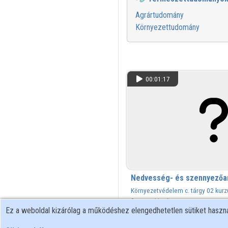
Agrártudomány
Környezettudomány
00:01:17
Nedvesség- és szennyezőan
Környezetvédelem c. tárgy 02 kurz
Zsámbéki-medencében: rehabilitác
2 megtekintés
Ez a weboldal kizárólag a működéshez elengedhetetlen sütiket hasz