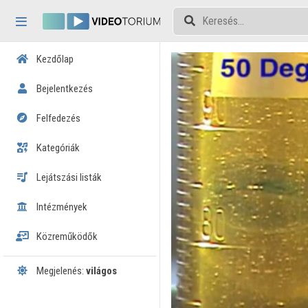
Fejléc kihagyása
Menü kihagyása
Tartalom kihagyása
Kezdőlap
Bejelentkezés
Felfedezés
Kategóriák
Lejátszási listák
Intézmények
Közreműködők
Megjelenés:
világos