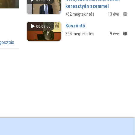
keresztyén szemmel
462 megtekintés
13 éve
Köszöntő
00:09:00
394 megtekintés
9 éve
osztás