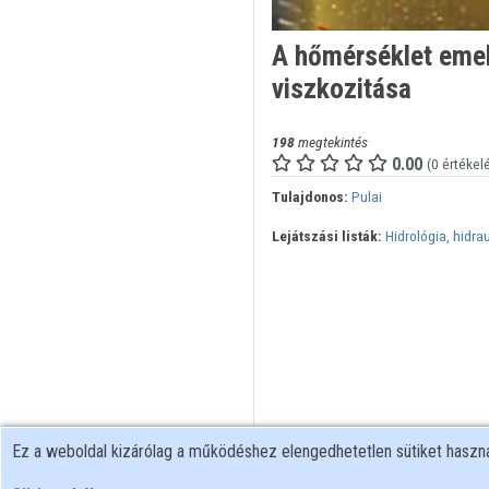
A hőmérséklet emel
viszkozitása
198
megtekintés
0.00
(0 értékel
Tulajdonos:
Pulai
Lejátszási listák:
Hidrológia, hidrau
Ez a weboldal kizárólag a működéshez elengedhetetlen sütiket hasz