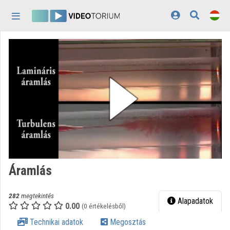
Fejléc kihagyása
Menü kihagyása
Tartalom kihagyása
Kezdőlap
Bejelentkezés
Felfedezés
Kategóriák
Lejátszási listák
Intézmények
Áramlás
Közreműködők
282
megtekintés
Megjelenés:
világos
Alapadatok
0.00
(0 értékelésből)
Technikai adatok
Megosztás