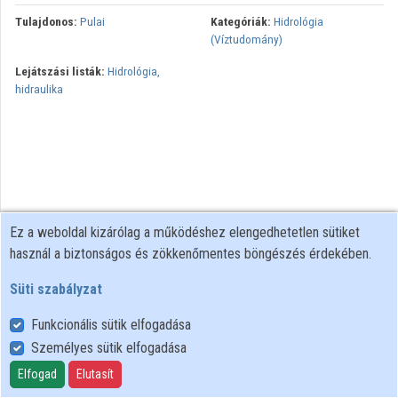
Tulajdonos:
Pulai
Kategóriák:
Hidrológia
(Víztudomány)
Lejátszási listák:
Hidrológia,
hidraulika
Ez a weboldal kizárólag a működéshez elengedhetetlen sütiket
használ a biztonságos és zökkenőmentes böngészés érdekében.
Süti szabályzat
Funkcionális sütik elfogadása
Személyes sütik elfogadása
Felhasználói szabályzat
Adatkezelési tájékoztató
Elfogad
Elutasít
Süti szabályzat