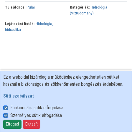
Tulajdonos:
Pulai
Kategóriák:
Hidrológia
(Víztudomány)
Lejátszási listák:
Hidrológia,
hidraulika
Ez a weboldal kizárólag a működéshez elengedhetetlen sütiket
használ a biztonságos és zökkenőmentes böngészés érdekében.
Süti szabályzat
Funkcionális sütik elfogadása
Személyes sütik elfogadása
Felhasználói szabályzat
Adatkezelési tájékoztató
Elfogad
Elutasít
Süti szabályzat