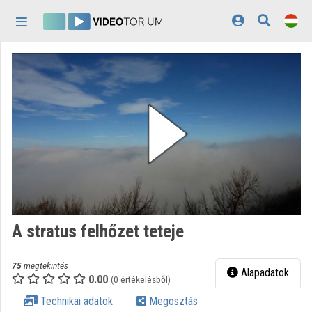
Fejléc kihagyása
Menü kihagyása
Tartalom kihagyása
Kezdőlap
Bejelentkezés
Felfedezés
Kategóriák
Lejátszási listák
Intézmények
A stratus felhőzet teteje
Közreműködők
75
megtekintés
Megjelenés:
világos
Alapadatok
0.00
(0 értékelésből)
Technikai adatok
Megosztás