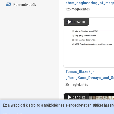
atom_engineering_of_magn
Közreműködők
superconductor_hybrid_sys
125 megtekintés
00:52:18
Tomas_Blazek_-
_Rare_Kaon_Decays_and_S
25 megtekintés
01:15:32
Ez a weboldal kizárólag a működéshez elengedhetetlen sütiket hasz