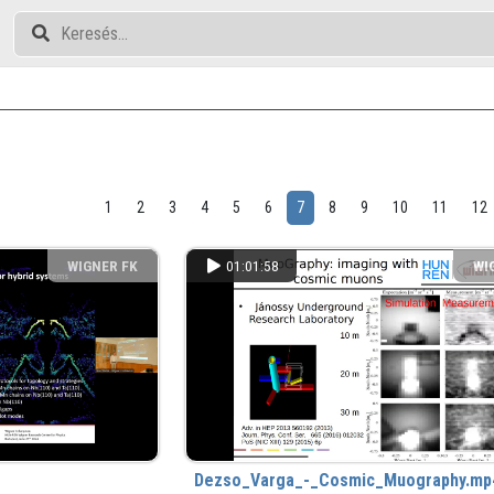
1
2
3
4
5
6
7
8
9
10
11
12
WIGNER FK
01:01:58
WI
Dezso_Varga_-_Cosmic_Muography.mp