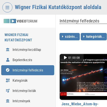
Fejléc kihagyása
Menü kihagyása
Tartalom kihagyása
Wigner Fizikai Kutatóközpont aloldala
Intézményi felfedezés
VIDEO
TORIUM
WIGNER FIZIKAI
szűrés...
kategóriák...
KUTATÓKÖZPONT
Intézményi kezdőlap
01:00:08
Bejelentkezés
Intézményi felfedezés
Kategóriák
Intézményi listák
Intézmények
Jens_Wiebe_Atom-by-