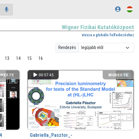
Wigner Fizikai Kutatóközpont
vissza a globális felfedezéshez
Rendezés
13
14
15
16
GNER FK
00:57:45
WIGNER FK
4
Gabriella_Pasztor_-