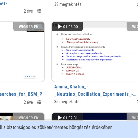
et-
38 megtekintés
tems_towards_the_realization_of_Majorana_quasiparticles
2 éve
WIGNER FK
01:06:00
WI
Amina_Khatun_-
earches_for_BSM_Physics.mp4
_Neutrino_Oscillation_Experiments_-
_Review.mp4
35 megtekintés
2 éve
WIGNER FK
01:07:31
WI
nál a biztonságos és zökkenőmentes böngészés érdekében.