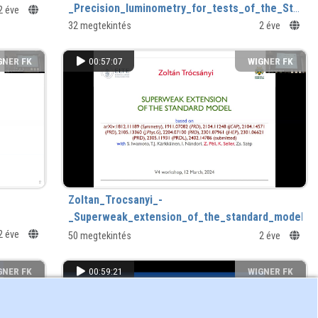
_Precision_luminometry_for_tests_of_the_Stand
2 éve
_LHC.mp4
32 megtekintés
2 éve
GNER FK
00:57:07
WIGNER FK
Zoltan_Trocsanyi_-
_Superweak_extension_of_the_standard_model.m
2 éve
50 megtekintés
2 éve
GNER FK
00:59:21
WIGNER FK