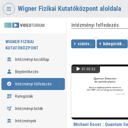
Fejléc kihagyása
Menü kihagyása
Tartalom kihagyása
Wigner Fizikai Kutatóközpont aloldala
Intézményi felfedezés
VIDEO
TORIUM
WIGNER FIZIKAI
szűrés...
kategóriák...
KUTATÓKÖZPONT
Intézményi kezdőlap
01:05:52
Bejelentkezés
Intézményi felfedezés
Kategóriák
Intézményi listák
Intézmények
Michael Doser : Quantum Se