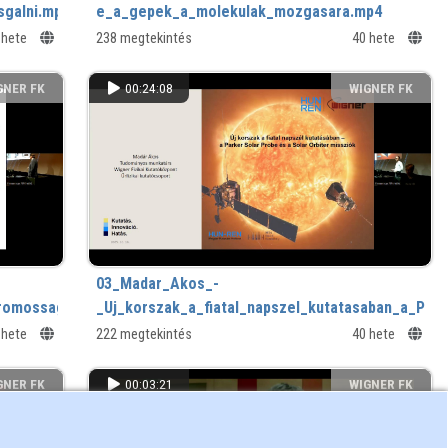
sgalni.mp4
e_a_gepek_a_molekulak_mozgasara.mp4
 hete
238 megtekintés
40 hete
GNER FK
00:24:08
WIGNER FK
03_Madar_Akos_-
ektromossag_ferroelektromos_nematikus_folyadekokban.mp4
_Uj_korszak_a_fiatal_napszel_kutatasaban_a_Par
 hete
222 megtekintés
40 hete
GNER FK
00:03:21
WIGNER FK