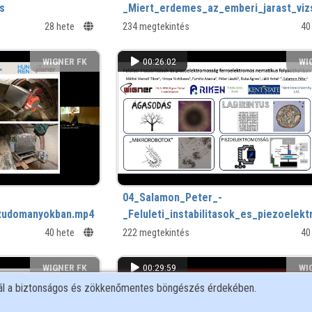
s
_Miert_erdemes_az_emberi_jarast_viz
28 hete
234 megtekintés
40
WIGNER FK
00:26:02
WI
04_Salamon_Peter_-
tudomanyokban.mp4
_Feluleti_instabilitasok_es_piezoel
40 hete
222 megtekintés
40
WIGNER FK
00:29:59
WI
nál a biztonságos és zökkenőmentes böngészés érdekében.