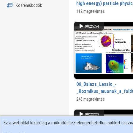
high energy) particle physic
Közreműködők
112 megtekintés
00:25:54
06_Balazs_Laszlo_-
_Kozmikus_muonok_a_fold
246 megtekintés
00:22:23
Ez a weboldal kizárólag a működéshez elengedhetetlen sütiket hasz