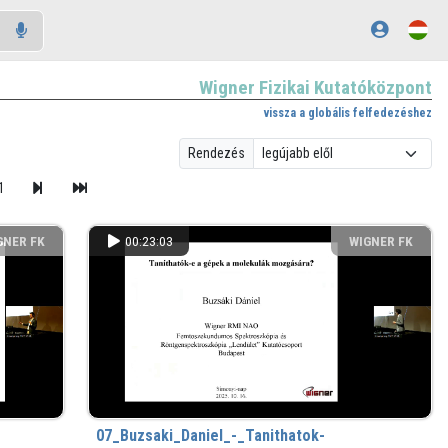
Wigner Fizikai Kutatóközpont
vissza a globális felfedezéshez
Rendezés
1
GNER FK
00:23:03
WIGNER FK
07_Buzsaki_Daniel_-_Tanithatok-