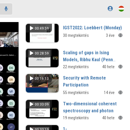
IGST2022: Loebbert (Monday)
00:49:59
30 megtekintés
3 éve
Scaling of gaps in Ising
00:28:59
Models, Ribhu Kaul (Penn
State University, USA)
22 megtekintés
40 hete
Security with Remote
00:16:13
Participation
55 megtekintés
14 éve
Two-dimensional coherent
00:33:09
spectroscopy and photon
echo in quantum spin chains
19 megtekintés
40 hete
Masaki Oshikawa (The University of
1-
00:33:13