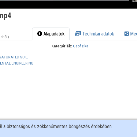
.mp4
Alapadatok
Technikai adatok
Meg
ésből)
Kategóriák:
Geofizika
SATURATED SOIL,
NTAL ENGINEERING
nál a biztonságos és zökkenőmentes böngészés érdekében.