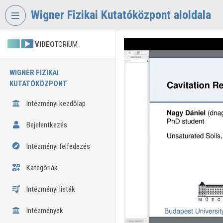
Fejléc kihagyása
Menü kihagyása
Tartalom kihagyása
Wigner Fizikai Kutatóközpont aloldala
VIDEO
TORIUM
WIGNER FIZIKAI
KUTATÓKÖZPONT
Intézményi kezdőlap
Bejelentkezés
Intézményi felfedezés
Kategóriák
Intézményi listák
Intézmények