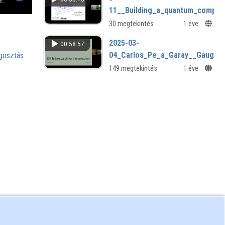
Tokyo, Japan)
11__Building_a_quantum_comput
30 megtekintés
1 éve
2025-03-
00:58:57
04_Carlos_Pe_a_Garay__Gauge_
osztás
149 megtekintés
1 éve