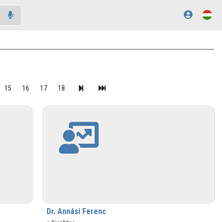
15
16
17
18
Dr. Annási Ferenc