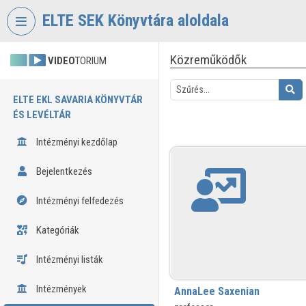
Fejléc kihagyása
Menü kihagyása
Tartalom kihagyása
ELTE SEK Könyvtára aloldala
Közreműködők
VIDEO
TORIUM
ELTE EKL SAVARIA KÖNYVTÁR
ÉS LEVÉLTÁR
Intézményi kezdőlap
Bejelentkezés
Intézményi felfedezés
Kategóriák
Intézményi listák
Intézmények
AnnaLee Saxenian