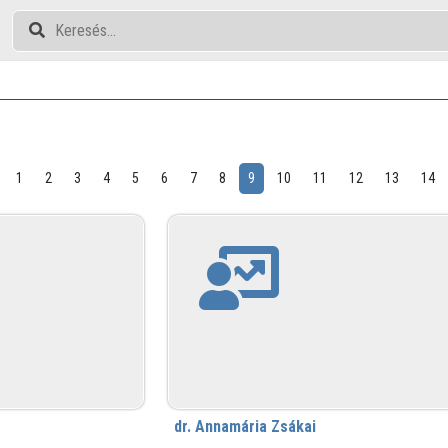
1
2
3
4
5
6
7
8
9
10
11
12
13
14
dr. Annamária Zsákai