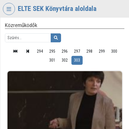
Fejléc kihagyása
Menü kihagyása
Tartalom kihagyása
ELTE SEK Könyvtára aloldala
Közreműködők
VIDEO
TORIUM
ELTE
EKL
294
295
296
297
298
299
300
SAVARIA
301
302
303
KÖNYVTÁR
ÉS
LEVÉLTÁR
Intézményi kezdőlap
Bejelentkezés
Intézményi felfedezés
Kategóriák