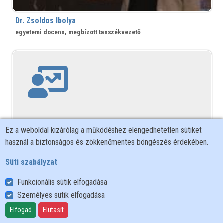
Intézményi listák
Dr. Zsoldos Ibolya
Intézmények
egyetemi docens, megbízott tanszékvezető
Közreműködők
Ez a weboldal kizárólag a működéshez elengedhetetlen sütiket
használ a biztonságos és zökkenőmentes böngészés érdekében.
Süti szabályzat
PhD. Zsoldos Ildikó
Funkcionális sütik elfogadása
főiskolai tanár
Személyes sütik elfogadása
Elfogad
Elutasít