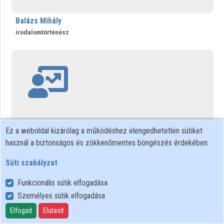
Intézményi listák
Balázs Mihály
Intézmények
irodalomtörténész
Közreműködők
Ez a weboldal kizárólag a működéshez elengedhetetlen sütiket
használ a biztonságos és zökkenőmentes böngészés érdekében.
Süti szabályzat
Balázs Péter
Funkcionális sütik elfogadása
irodalomtörténész
Személyes sütik elfogadása
Elfogad
Elutasít